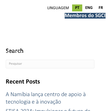
PT
ENG
FR
LINGUAGEM
Membros do SGCI
Search
tícias
Projetos
Sobre nós
Recent Posts
A Namíbia lança centro de apoio à
tecnologia e à inovação
STISA 2034: Impulsionar o futuro de