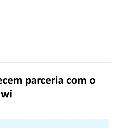
 Concessão de Apoio Científico
Financiamento
Recursos
No
lecem parceria com o
awi