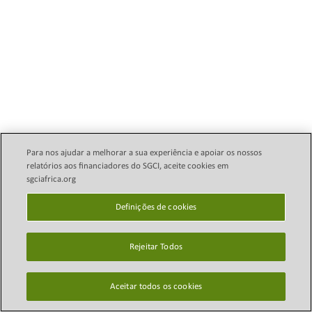
Para nos ajudar a melhorar a sua experiência e apoiar os nossos
relatórios aos financiadores do SGCI, aceite cookies em
sgciafrica.org
Política Legal de E-mail
Direitos autorais © 2024
Science Granting Councils
Definições de cookies
política de Privacidade
Initiative (SGCI)
Definições de cookies
Rejeitar Todos
Mapa do site
Isenção de
Aceitar todos os cookies
responsabilidade