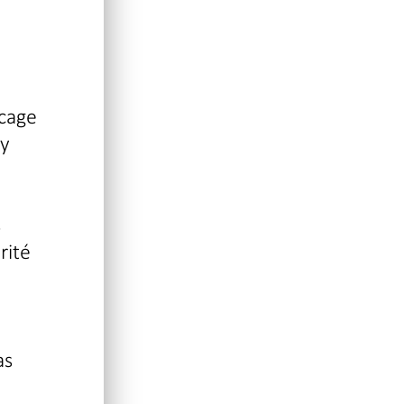
 cage
’y
s
rité
as