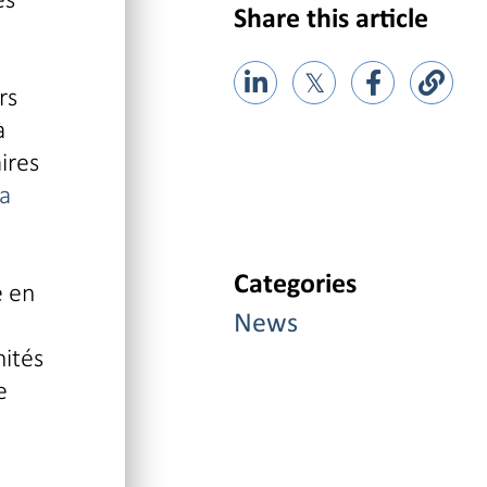
Share this article
𝕏
rs
à
ires
la
Categories
e en
News
nités
e