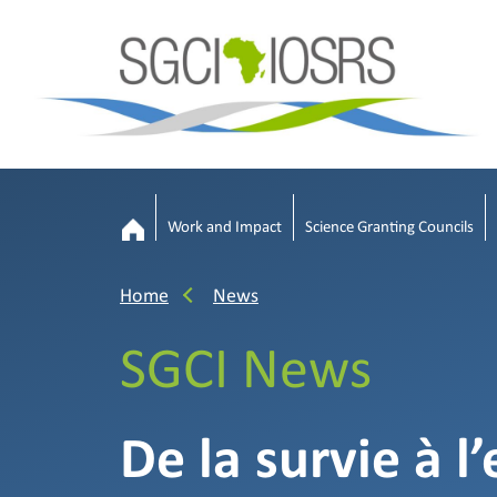
Work and Impact
Science Granting Councils
Home
News
SGCI News
De la survie à l’