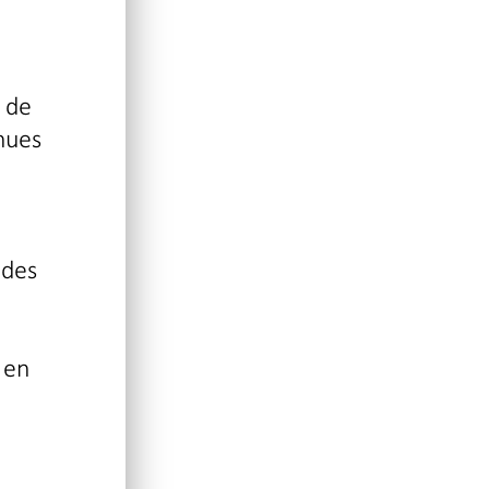
 de
nues
 des
 en