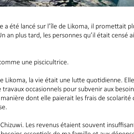
a été lancé sur l’île de Likoma, il promettait pl
n an plus tard, les personnes qu’il était censé a
.
comme une piscicultrice.
de Likoma, la vie était une lutte quotidienne. Ell
e travaux occasionnels pour subvenir aux besoin
manière dont elle paierait les frais de scolarité
se.
nt Chizuwi. Les revenus étaient souvent insuffisan
ux besoins essentiels de ma famille et aux dépens