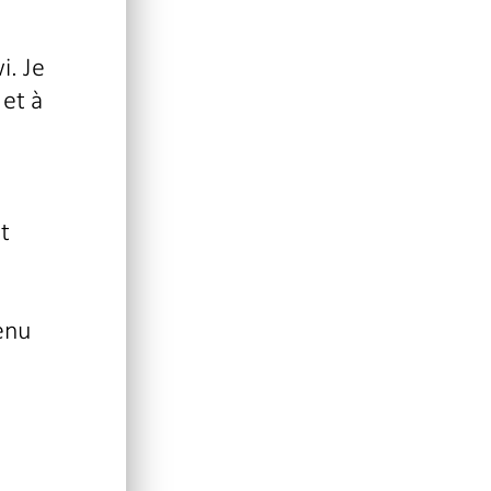
i. Je
 et à
t
enu