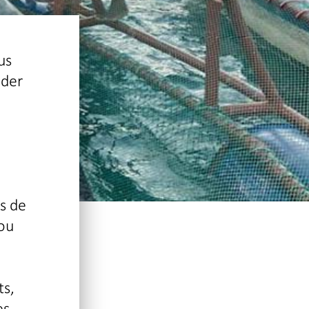
us
ider
e
s de
 ou
ts,
es