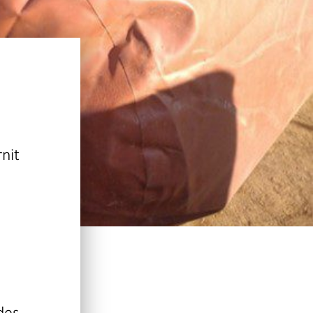
nit
des