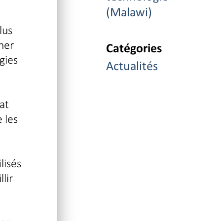
(Malawi)
lus
cher
Catégories
gies
Actualités
at
 les
lisés
lir