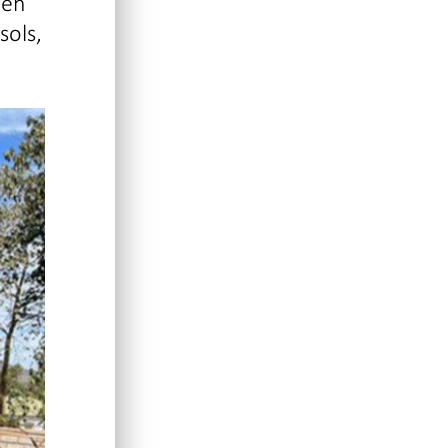
 en
sols,