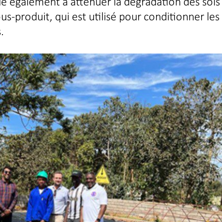
e également à atténuer la dégradation des sols
s-produit, qui est utilisé pour conditionner les 
.