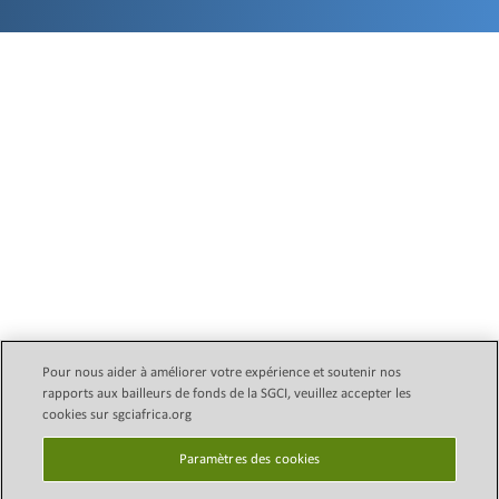
Pour nous aider à améliorer votre expérience et soutenir nos
rapports aux bailleurs de fonds de la SGCI, veuillez accepter les
Email Legal Policy
Copyright © 2024 Initiative des
cookies sur sgciafrica.org
conseils subventionnaires
politique de confidentialité
scientifiques (SGCI)
Paramètres des cookies
Paramètres des
cookies