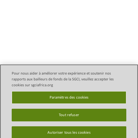
Pour nous aider à améliorer votre expérience et soutenir nos
rapports aux bailleurs de fonds de la SGCI, veuillez accepter les
Email Legal Policy
Copyright © 2024 Initiative des
cookies sur sgciafrica.org
conseils subventionnaires
politique de confidentialité
scientifiques (SGCI)
Paramètres des cookies
Paramètres des
cookies
Tout refuser
Plan du site
Clause de non-
Autoriser tous les cookies
responsabilité