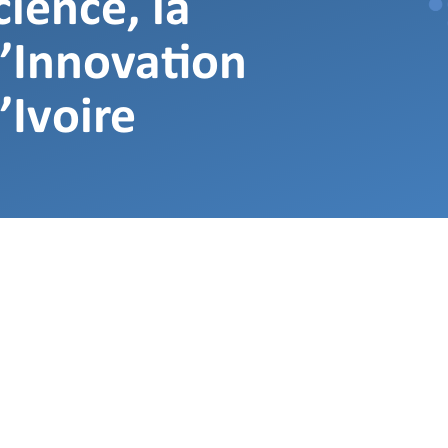
ience, la
l’Innovation
’Ivoire