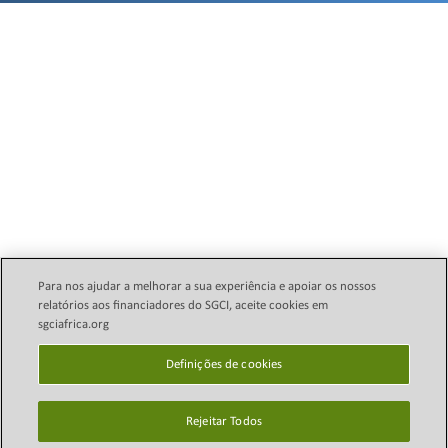
Para nos ajudar a melhorar a sua experiência e apoiar os nossos
relatórios aos financiadores do SGCI, aceite cookies em
sgciafrica.org
Política Legal de E-mail
Direitos autorais © 2024
Science Granting Councils
Definições de cookies
política de Privacidade
Initiative (SGCI)
Definições de cookies
Rejeitar Todos
Mapa do site