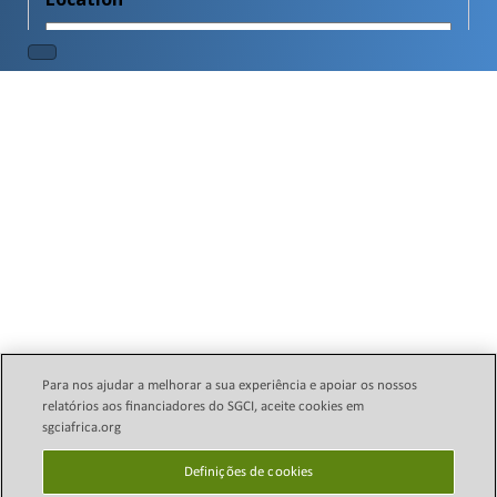
Para nos ajudar a melhorar a sua experiência e apoiar os nossos
relatórios aos financiadores do SGCI, aceite cookies em
sgciafrica.org
Política Legal de E-mail
Direitos autorais © 2024
Science Granting Councils
Definições de cookies
política de Privacidade
Initiative (SGCI)