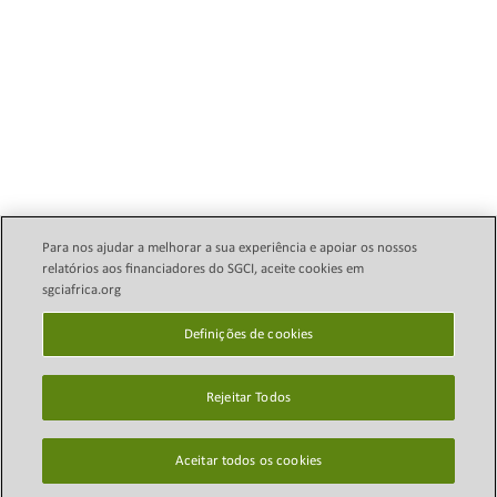
Para nos ajudar a melhorar a sua experiência e apoiar os nossos
relatórios aos financiadores do SGCI, aceite cookies em
sgciafrica.org
Política Legal de E-mail
Direitos autorais © 2024
Science Granting Councils
Definições de cookies
política de Privacidade
Initiative (SGCI)
Definições de cookies
Rejeitar Todos
Mapa do site
Isenção de
Aceitar todos os cookies
responsabilidade