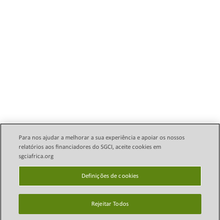
Para nos ajudar a melhorar a sua experiência e apoiar os nossos
relatórios aos financiadores do SGCI, aceite cookies em
sgciafrica.org
Política Legal de E-mail
Direitos autorais © 2024
Science Granting Councils
Definições de cookies
política de Privacidade
Initiative (SGCI)
Definições de cookies
Rejeitar Todos
Mapa do site