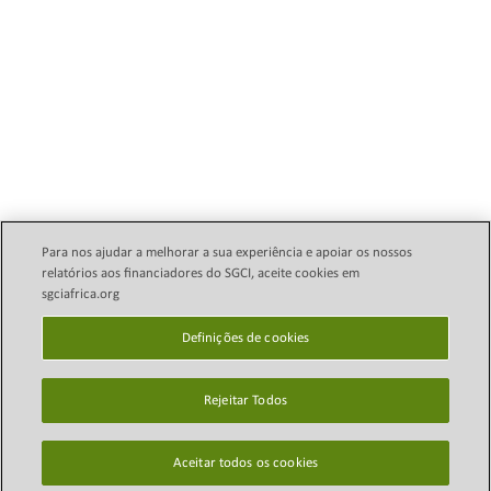
Para nos ajudar a melhorar a sua experiência e apoiar os nossos
relatórios aos financiadores do SGCI, aceite cookies em
sgciafrica.org
Política Legal de E-mail
Direitos autorais © 2024
Science Granting Councils
Definições de cookies
política de Privacidade
Initiative (SGCI)
Definições de cookies
Rejeitar Todos
Mapa do site
Isenção de
Aceitar todos os cookies
responsabilidade