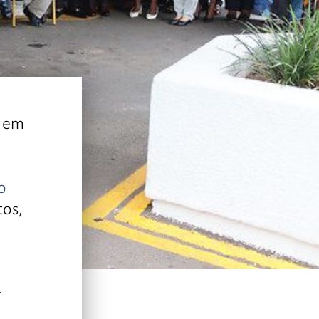
o em
o
tos,
r