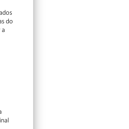
zados
as do
 a
a
inal