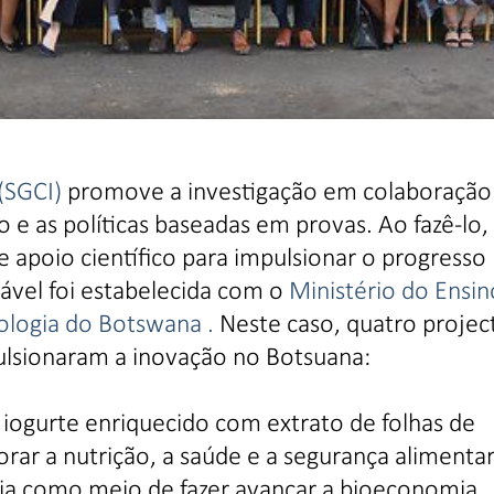
 (SGCI)
promove a investigação em colaboraçã
o e as políticas baseadas em provas. Ao fazê-lo,
 apoio científico para impulsionar o progresso
ável foi estabelecida com o
Ministério do Ensin
nologia do Botswana .
Neste caso, quatro projec
ulsionaram a inovação no Botsuana:
 iogurte enriquecido com extrato de folhas de
rar a nutrição, a saúde e a segurança alimenta
ia como meio de fazer avançar a bioeconomia