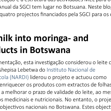
Anual da SGCI tem lugar no Botsuana. Neste blo
uatro projectos financiados pela SGCI para os 
ilk into moringa- and
ucts in Botswana
entação, esta investigação considerou o leite 
tshepisa Lebetwa do
Instituto Nacional de
cola (NARDI)
liderou o projeto e actuou como
a enriquecer os produtos com extractos de folha
a a melhorar o prazo de validade do leite, ao m
 medicinais e nutricionais. No entanto, o proj
bjectivos nacionais no Botswana. Estes object