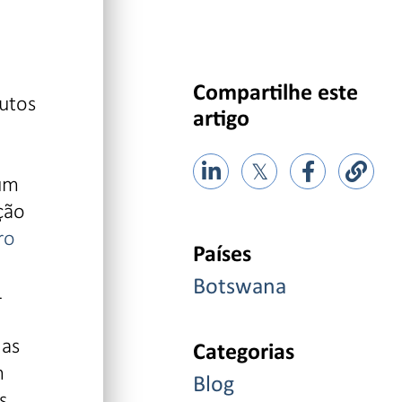
Compartilhe este
rutos
artigo
𝕏
 um
ção
ro
Países
Botswana
L
 as
Categorias
m
Blog
s