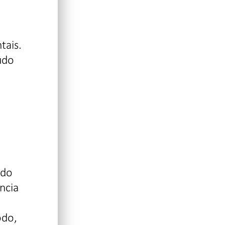
tais.
udo
ado
ncia
odo,