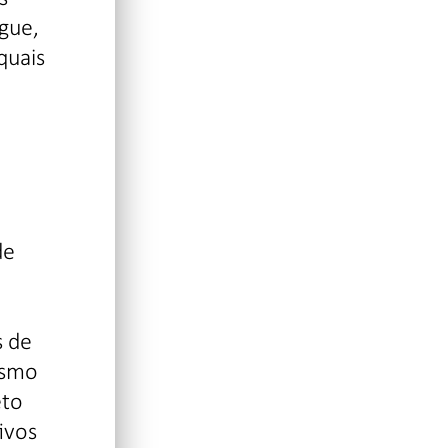
gue,
quais
de
s de
esmo
eto
ivos