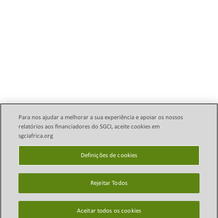
Para nos ajudar a melhorar a sua experiência e apoiar os nossos
relatórios aos financiadores do SGCI, aceite cookies em
sgciafrica.org
Política Legal de E-mail
Direitos autorais © 2024
Science Granting Councils
Definições de cookies
política de Privacidade
Initiative (SGCI)
Definições de cookies
Rejeitar Todos
Mapa do site
Isenção de
Aceitar todos os cookies
responsabilidade