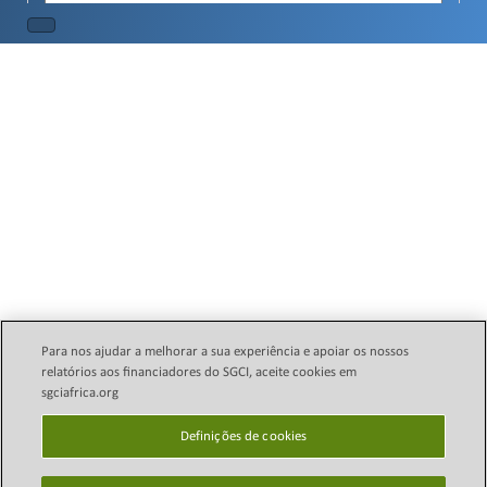
Para nos ajudar a melhorar a sua experiência e apoiar os nossos
relatórios aos financiadores do SGCI, aceite cookies em
sgciafrica.org
Política Legal de E-mail
Direitos autorais © 2024
Science Granting Councils
Definições de cookies
política de Privacidade
Initiative (SGCI)
Definições de cookies