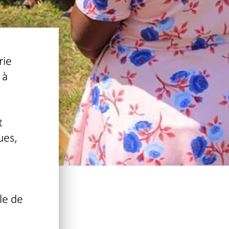
rie
 à
t
ues,
le de