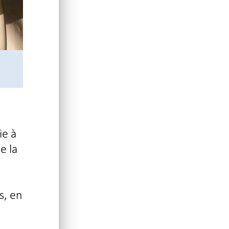
ie à
e la
s, en