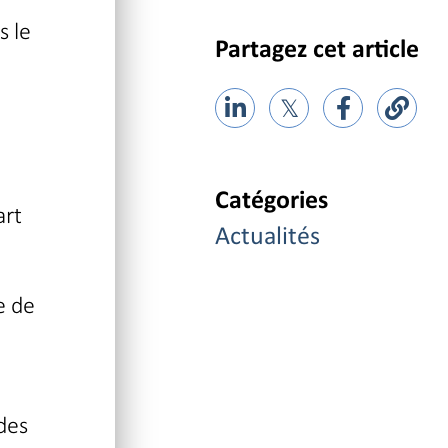
s le
Partagez cet article
𝕏
Catégories
art
Actualités
e de
des