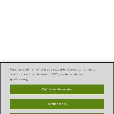
Para nos ajudar a melhorar a sua experiência e apoiar os nossos
relatórios aos financiadores do SGCI, aceite cookies em
sgciafrica.org
Política Legal de E-mail
Direitos autorais © 2024
Science Granting Councils
Definições de cookies
política de Privacidade
Initiative (SGCI)
Definições de cookies
Rejeitar Todos
Mapa do site