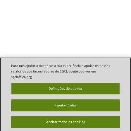
Para nos ajudar a melhorar a sua experiência e apoiar os nossos
relatórios aos financiadores do SGCI, aceite cookies em
sgciafrica.org
Política Legal de E-mail
Direitos autorais © 2024
Science Granting Councils
Definições de cookies
política de Privacidade
Initiative (SGCI)
Definições de cookies
Rejeitar Todos
Mapa do site
Isenção de
Aceitar todos os cookies
responsabilidade