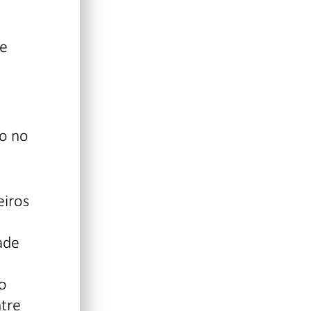
de
ão no
eiros
ade
 o
ntre