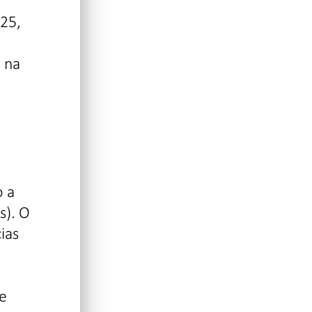
025,
e na
o a
s). O
ias
de