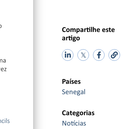
o
Compartilhe este
artigo
.
𝕏
rma
vez
Países
Senegal
Categorias
cils
Notícias