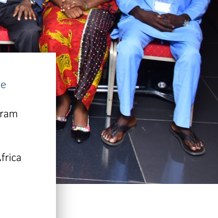
de
aram
frica