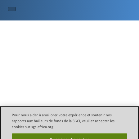
Pour nous aider à améliorer votre expérience et soutenir nos
rapports aux bailleurs de fonds de la SGCI, veuillez accepter les
Email Legal Policy
Copyright © 2024 Initiative des
cookies sur sgciafrica.org
conseils subventionnaires
politique de confidentialité
scientifiques (SGCI)