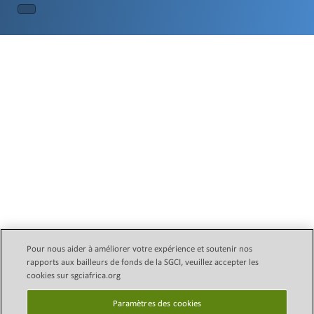
Pour nous aider à améliorer votre expérience et soutenir nos
rapports aux bailleurs de fonds de la SGCI, veuillez accepter les
Email Legal Policy
Copyright © 2024 Initiative des
cookies sur sgciafrica.org
conseils subventionnaires
politique de confidentialité
scientifiques (SGCI)
Paramètres des cookies
Paramètres des