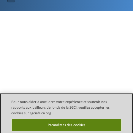
Pour nous aider à améliorer votre expérience et soutenir nos
rapports aux bailleurs de fonds de la SGCI, veuillez accepter les
Email Legal Policy
Copyright © 2024 Initiative des
cookies sur sgciafrica.org
conseils subventionnaires
politique de confidentialité
scientifiques (SGCI)
Paramètres des cookies
Paramètres des