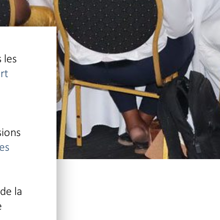
 les
rt
sions
es
de la
e