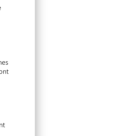
e
nes
 ont
nt