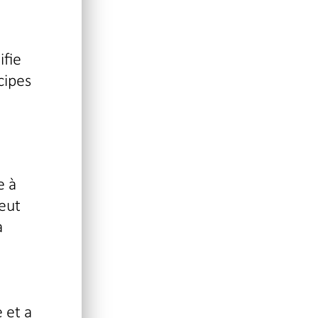
ifie
cipes
e à
meut
a
 et a