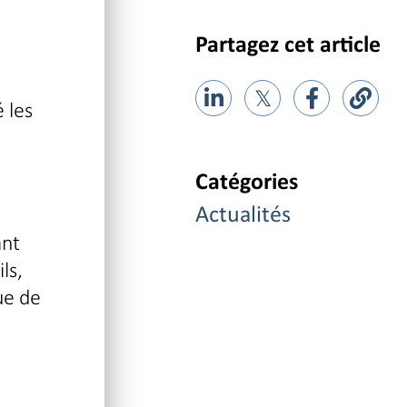
Partagez cet article
𝕏
 les
Catégories
Actualités
ant
ls,
ue de