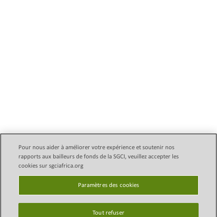
Pour nous aider à améliorer votre expérience et soutenir nos
rapports aux bailleurs de fonds de la SGCI, veuillez accepter les
Email Legal Policy
Copyright © 2024 Initiative des
cookies sur sgciafrica.org
conseils subventionnaires
politique de confidentialité
scientifiques (SGCI)
Paramètres des cookies
Paramètres des
cookies
Tout refuser
Plan du site