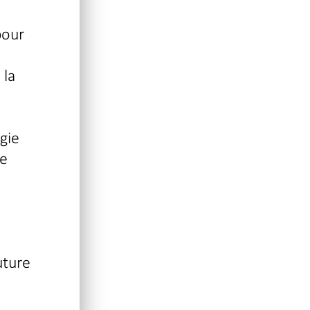
pour
 la
gie
de
uture