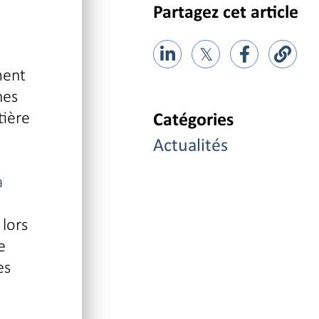
Partagez cet article
𝕏
ment
hes
tière
Catégories
Actualités
a
 lors
e
es