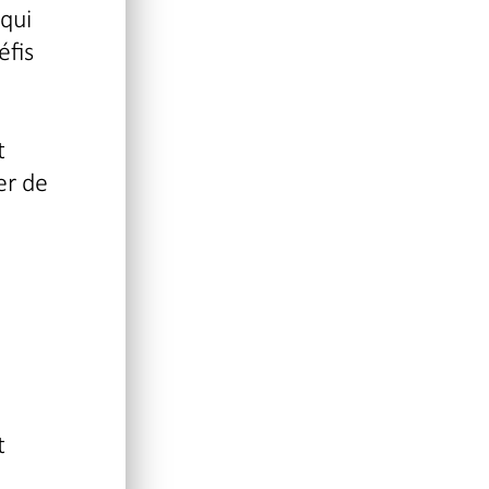
 qui
éfis
t
er de
t