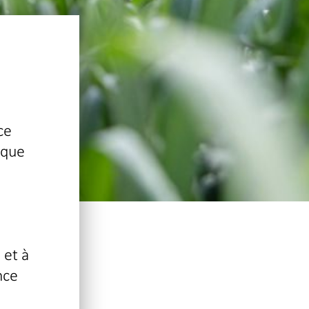
ce
 que
 et à
nce