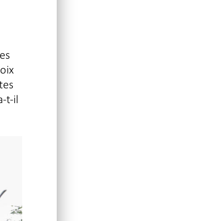
mes
voix
tes
-t-il