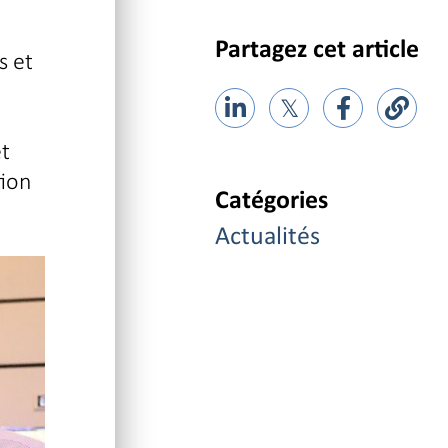
Partagez cet article
s et
𝕏
et
tion
Catégories
Actualités