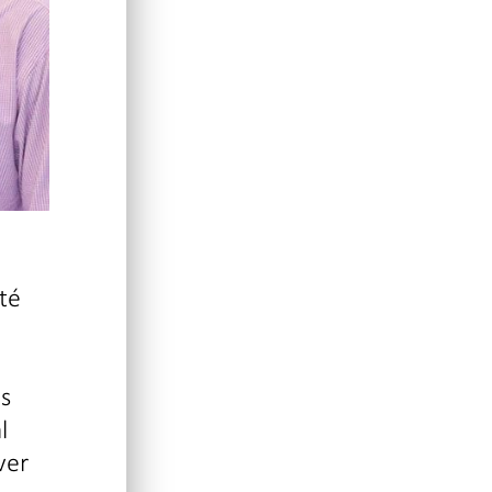
nté
es
l
ver