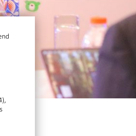
pend
4),
s