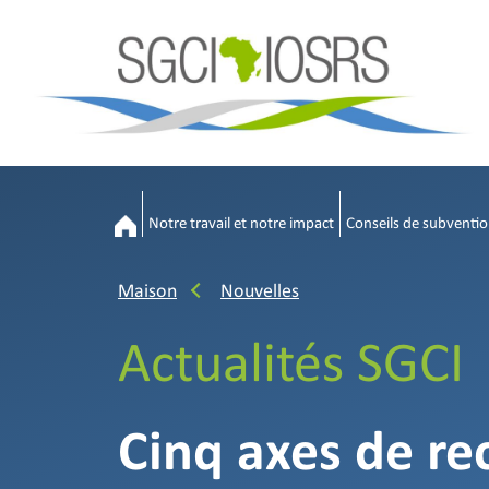
Notre travail et notre impact
Conseils de subventio
Maison
Nouvelles
Actualités SGCI
Cinq axes de re