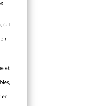
es
, cet
 en
ue et
bles,
t en