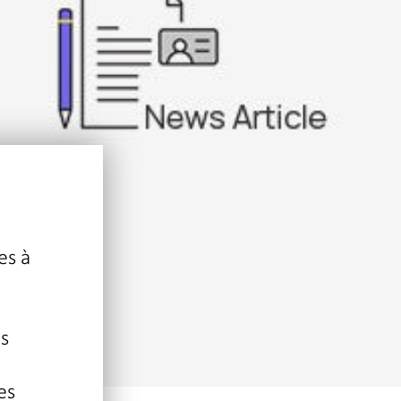
e
es à
es
es